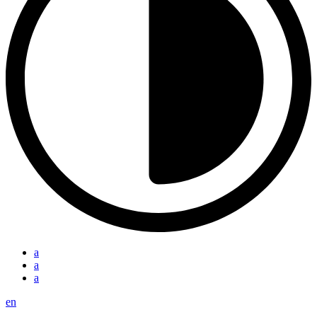
a
a
a
en