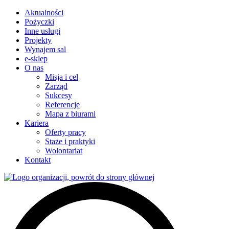
Aktualności
Pożyczki
Inne usługi
Projekty
Wynajem sal
e-sklep
O nas
Misja i cel
Zarząd
Sukcesy
Referencje
Mapa z biurami
Kariera
Oferty pracy
Staże i praktyki
Wolontariat
Kontakt